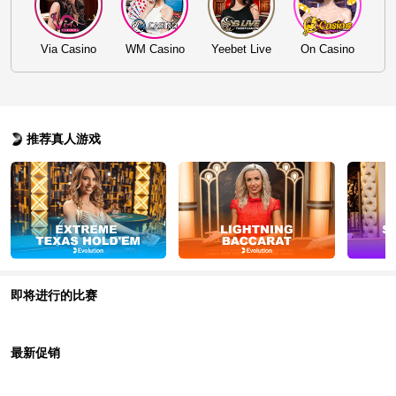
Via Casino
WM Casino
Yeebet Live
On Casino
推荐真人游戏
即将进行的比赛
最新促销