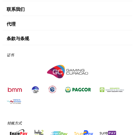
联系我们
代理
条款与条规
证书
转账方式