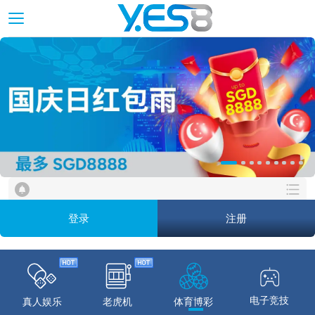
登录
注册
电子竞技
真人娱乐
老虎机
体育博彩