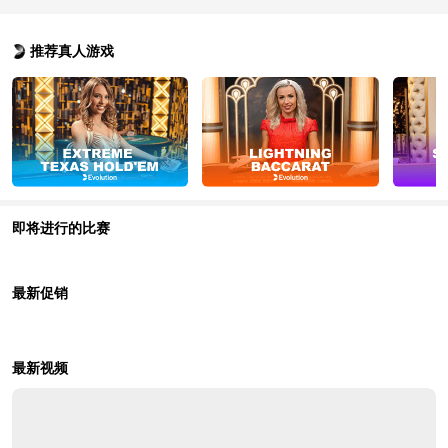
推荐真人游戏
即将进行的比赛
最新促销
最新视频