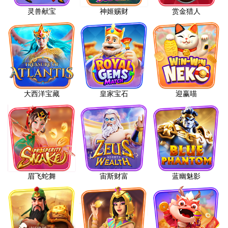
灵兽献宝
神姬赐财
赏金猎人
大西洋宝藏
皇家宝石
迎赢喵
眉飞蛇舞
宙斯财富
蓝幽魅影