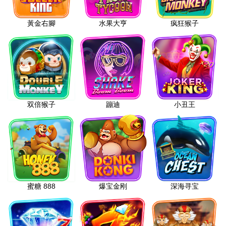
黃金右腳
水果大亨
疯狂猴子
双倍猴子
蹦迪
小丑王
蜜糖 888
爆宝金刚
深海寻宝