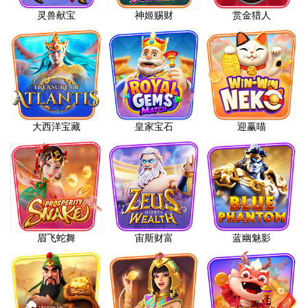
灵兽献宝
神姬赐财
赏金猎人
大西洋宝藏
皇家宝石
迎赢喵
眉飞蛇舞
宙斯财富
蓝幽魅影