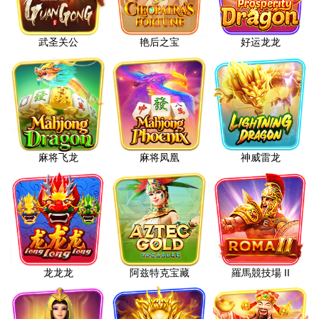
武圣关公
艳后之宝
好运龙龙
麻将飞龙
麻将凤凰
神威雷龙
龙龙龙
阿兹特克宝藏
羅馬競技場 II