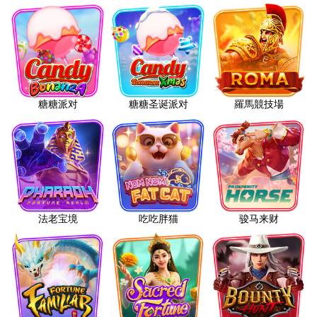
糖糖派对
糖糖圣诞派对
羅馬競技場
法老宝境
吃吃胖猫
骏马来财